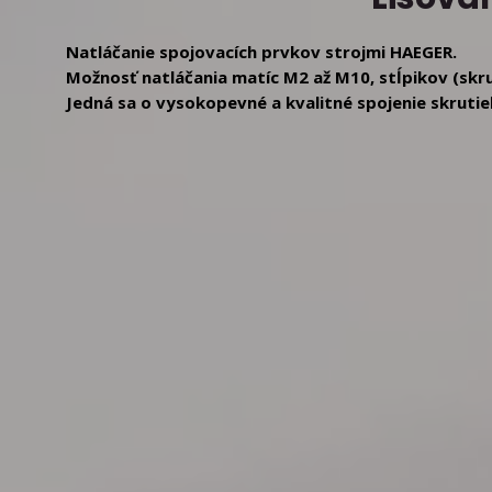
Natláčanie spojovacích prvkov strojmi HAEGER.
Možnosť natláčania matíc M2 až M10, stĺpikov (skr
Jedná sa o vysokopevné a kvalitné spojenie skrutie